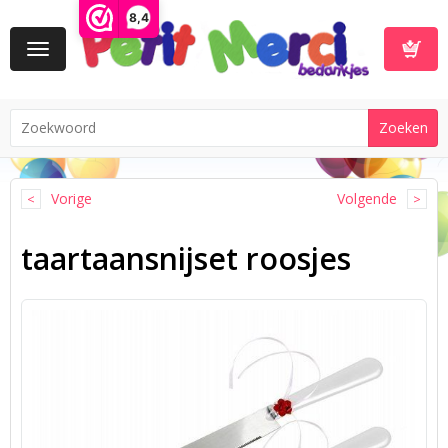
8,4
Toggle
navigation
Winkelwa
Vorige
Volgende
taartaansnijset roosjes