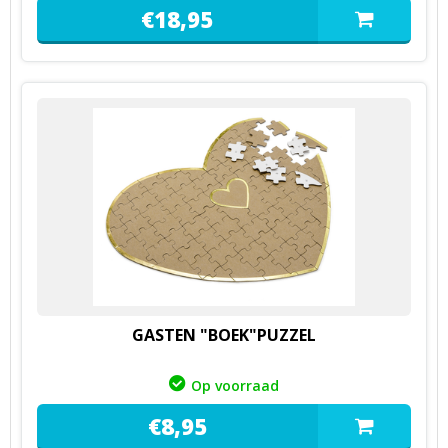
€
18,
95
GASTEN "BOEK"PUZZEL
Op voorraad
€
8,
95