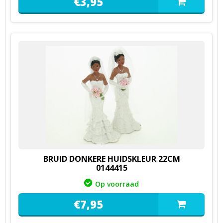
€
3,
95
BRUID DONKERE HUIDSKLEUR 22CM
0144415
Op voorraad
€
7,
95