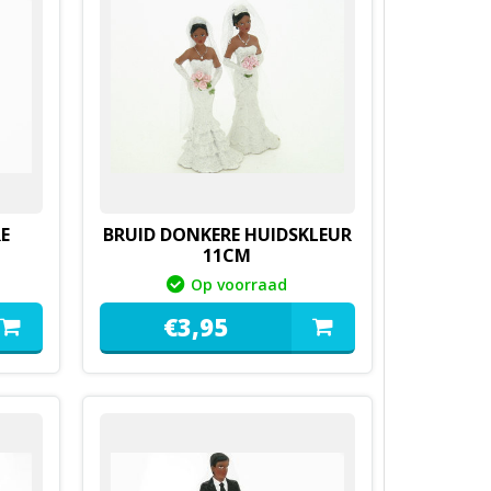
E
BRUID DONKERE HUIDSKLEUR
11CM
0144413B
Op voorraad
€
3,
95