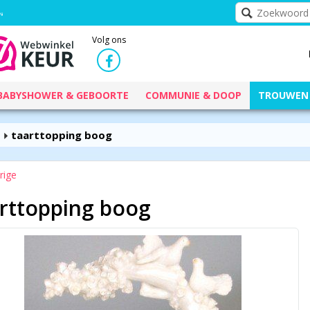
Volg ons
BABYSHOWER & GEBOORTE
COMMUNIE & DOOP
TROUWEN
taarttopping boog
rige
rttopping boog