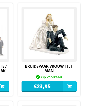
TE /
BRUIDSPAAR VROUW TILT
PAK
MAN
Op voorraad
€
23,
95