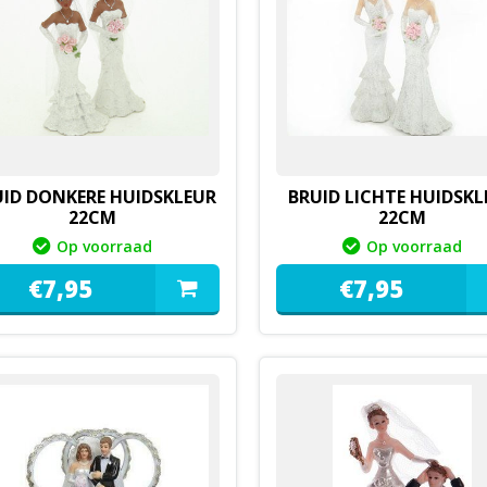
ID DONKERE HUIDSKLEUR
BRUID LICHTE HUIDSKL
22CM
22CM
0144415
0144415
Op voorraad
Op voorraad
€
7,
95
€
7,
95