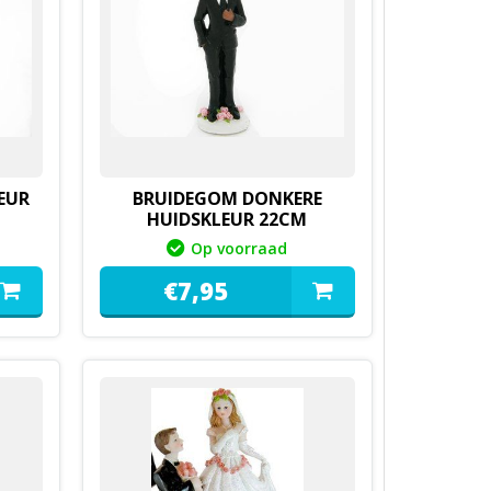
EUR
BRUIDEGOM DONKERE
HUIDSKLEUR 22CM
0144414B
Op voorraad
€
7,
95