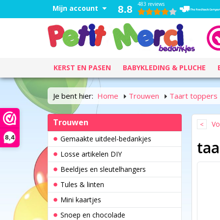
483 reviews
Mijn account
8.8
KERST EN PASEN
BABYKLEDING & PLUCHE
Je bent hier:
Home
Trouwen
Taart toppers
Trouwen
Vo
8,4
Gemaakte uitdeel-bedankjes
taa
Losse artikelen DIY
Beeldjes en sleutelhangers
Tules & linten
Mini kaartjes
Snoep en chocolade