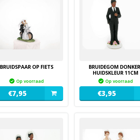
BRUIDSPAAR OP FIETS
BRUIDEGOM DONKER
HUIDSKLEUR 11CM
0144412B
Op voorraad
Op voorraad
€
7,
95
€
3,
95