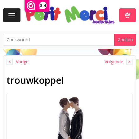
8,4
Toggle
navigation
Winkelwa
Vorige
Volgende
trouwkoppel