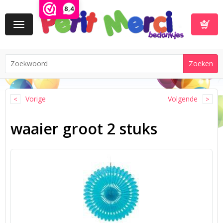
8,4
Toggle
navigation
Winkelwa
Vorige
Volgende
waaier groot 2 stuks