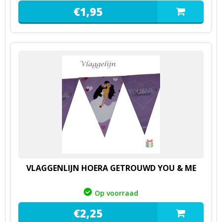
€
1,
95
VLAGGENLIJN HOERA GETROUWD YOU & ME
Op voorraad
€
2,
25