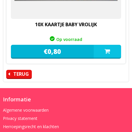
10X KAARTJE BABY VROLIJK
Op voorraad
€
0,
80
TERUG
Informatie
Algemene voorwaarden
Privacy statement
Herroepingsrecht en klachten