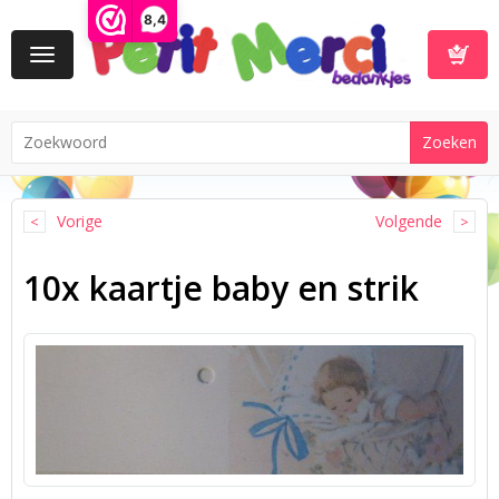
8,4
Toggle
navigation
Winkelwa
Vorige
Volgende
10x kaartje baby en strik