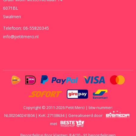
6071BL
Swalmen
Telefoon:
06-55820345
info@petitmerci.nl
Copyright © 2011-2026 Petit Merci | btw-nummer:
NL002040241B04 | KvK: 27138634 | Gerealiseerd door
met
Beoordeling door klanten:
8.4
/
10
-
91
beoordelingen