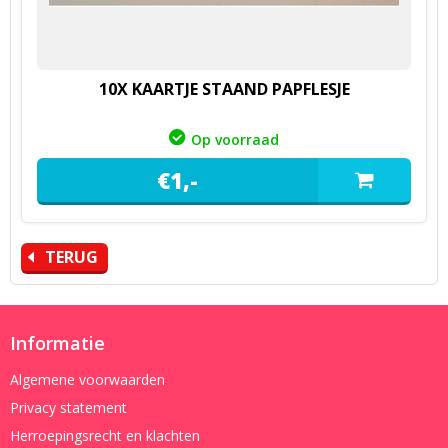
10X KAARTJE STAAND PAPFLESJE
Op voorraad
€
1,
-
TERUG
Informatie
Algemene voorwaarden
Privacy statement
Herroepingsrecht en klachten