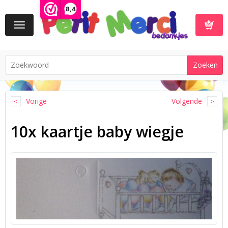
8,4
Toggle
navigation
Winkelwa
Vorige
Volgende
10x kaartje baby wiegje