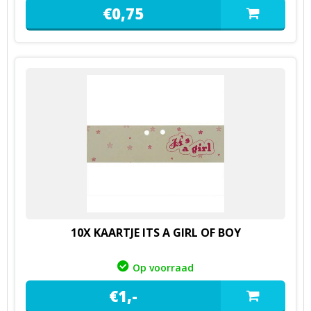
€
0,
75
10X KAARTJE ITS A GIRL OF BOY
Op voorraad
€
1,
-