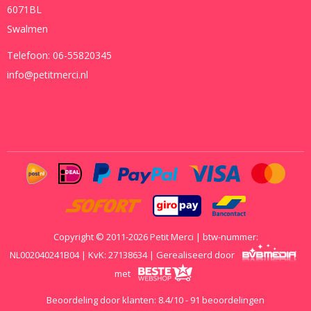
6071BL
Swalmen
Telefoon:
06-55820345
info@petitmerci.nl
Copyright © 2011-2026 Petit Merci | btw-nummer:
NL002040241B04 | KvK: 27138634 | Gerealiseerd door
met
Beoordeling door klanten:
8.4
/
10
-
91
beoordelingen