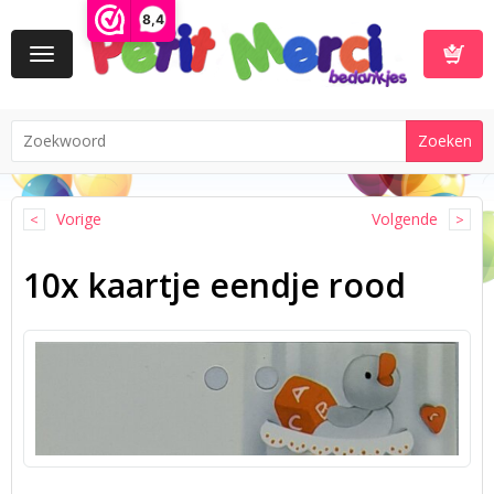
8,4
Toggle
navigation
Winkelwa
Vorige
Volgende
10x kaartje eendje rood