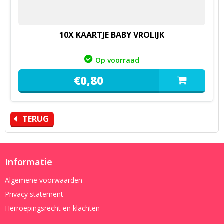
10X KAARTJE BABY VROLIJK
Op voorraad
€
0,
80
TERUG
Informatie
Algemene voorwaarden
Privacy statement
Herroepingsrecht en klachten