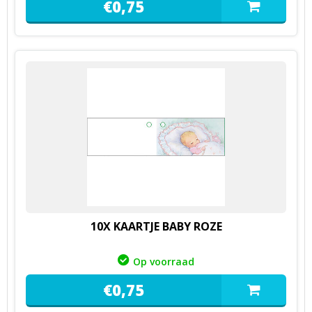
€
0,
75
10X KAARTJE BABY ROZE
Op voorraad
€
0,
75