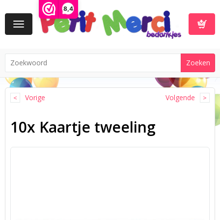
8,4
Toggle
navigation
Winkelwa
Vorige
Volgende
10x Kaartje tweeling